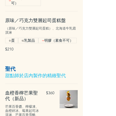
可）
原味／巧克力雙層起司蛋糕盤
（原味／巧克力雙層起司蛋糕）、北海道牛乳霜
淇淋
蛋
乳製品
明膠（素食不可）
$210
聖代
甜點師於店內製作的精緻聖代
血橙香檸芒果聖
$360
代（新品）
芒果百香醬、檸檬凍、
血橙碎冰、莓果起司冰
淇淋、芒果百香雪酪、