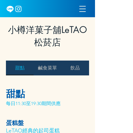
小樽洋菓子舖LeTAO
松菸店
甜點
鹹食菜單
飲品
甜點
每日11:30至19:30期間供應
蛋糕盤
LeTAO經典的起司蛋糕