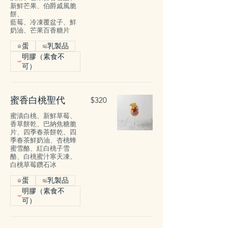
新鮮芒果、伯爵戚風脆
餅、
藍莓、冷凍覆盆子、鮮
奶油、芒果百香糖片
蛋
乳製品
明膠（素食不
可）
蜜香白桃聖代
$320
蜜漬白桃、新鮮草莓、
香草餅乾、巴納焦糖脆
片、四季春茶餅乾、四
季春茶鮮奶油、杏桃蜂
蜜雪酪、紅白桃子雪
酪、白桃蜜汁寒天凍、
白桃草莓鑽石冰
蛋
乳製品
明膠（素食不
可）